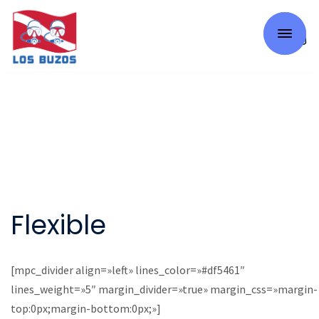
0
Flexible
[mpc_divider align=»left» lines_color=»#df5461″
lines_weight=»5″ margin_divider=»true» margin_css=»margin-
top:0px;margin-bottom:0px;»]