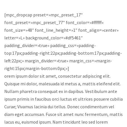
[mpc_dropcap preset=»mpc_preset_17″
font_preset=»mpc_preset_77″ font_color=»#ffffff»
font_size=»48″ font_line_height=»1″ font_align=»center»
letter=»L» background_color=»#df5461″
padding_divider=»true» padding_css=»padding-
top:17px;padding-right:22px;padding-bottom:17px;padding-
left:22px;» margin_divider=»true» margin_css=»margin-
right:15px;margin-bottom:0px;»]
orem ipsum dolor sit amet, consectetur adipiscing elit.
Quisque mi dolor, malesuada id metus a, mattis eleifend elit.
Nullam pharetra consequat ex in dapibus. Vestibulum ante
ipsum primis in faucibus orci luctus et ultrices posuere cubilia
Curae; Vivamus lacinia dui tellus. Donec condimentum vel
diam eget accumsan. Fusce sit amet nunc fermentum, mattis
lacus eu, euismod ipsum. Nam tincidunt leo sed lorem