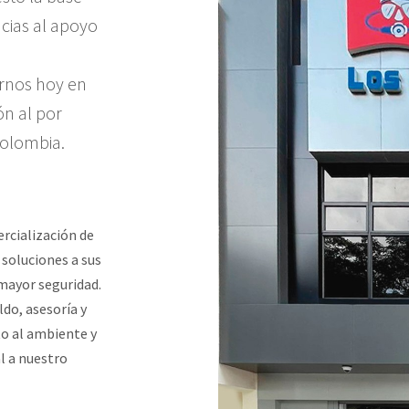
acias al apoyo
arnos hoy en
ón al por
Colombia.
rcialización de
 soluciones a sus
 mayor seguridad.
ldo, asesoría y
to al ambiente y
l a nuestro