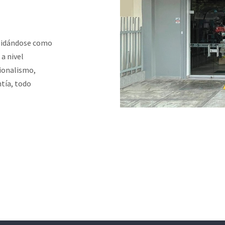
olidándose como
 a nivel
sionalismo,
tía, todo