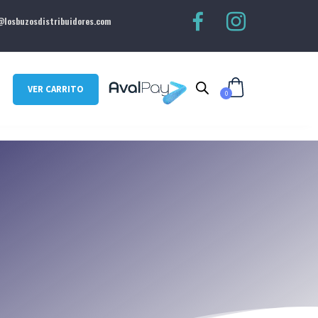
losbuzosdistribuidores.com
VER CARRITO
0