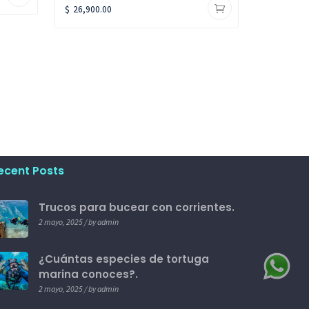
$
26,900.00
ecent Posts
Trucos para bucear con corrientes.
2 mayo, 2025 / by admin
¿Cuántas especies de tortuga
marina conoces?.
2 mayo, 2025 / by admin