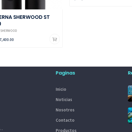
TERNA SHERWOOD ST
0
SHERWOOD
7,400.00
Paginas
R
Inicio
Noticias
Nosotros
Contacto
 -
Productos