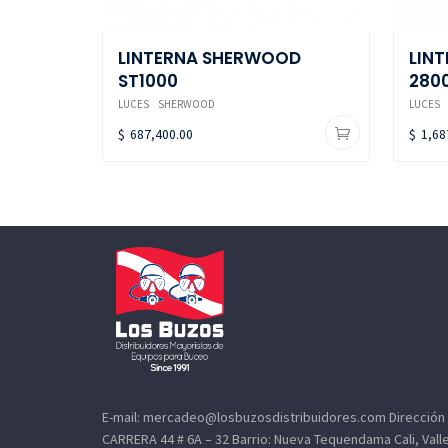
LINTERNA SHERWOOD
LIN
ST1000
280
LUCES
SHERWOOD
LUCES
$
687,400.00
$
1,68
E-mail: mercadeo@losbuzosdistribuidores.com Dirección
CARRERA 44 # 6A – 32 Barrio: Nueva Tequendama Cali, Valle