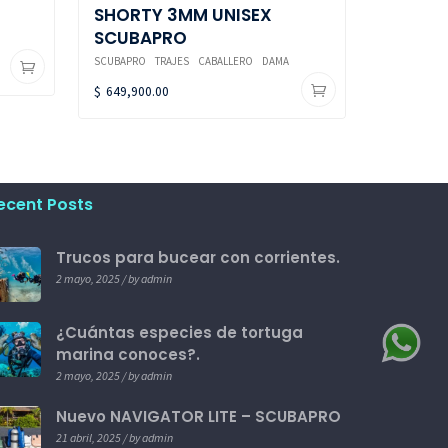
SHORTY 3MM UNISEX
SCUBAPRO
SCUBAPRO
TRAJES
CABALLERO
DAMA
$
649,900.00
ecent Posts
Trucos para bucear con corrientes.
2 mayo, 2025 / by admin
¿Cuántas especies de tortuga
marina conoces?.
2 mayo, 2025 / by admin
Nuevo NAVIGATOR LITE – SCUBAPRO
21 abril, 2025 / by admin