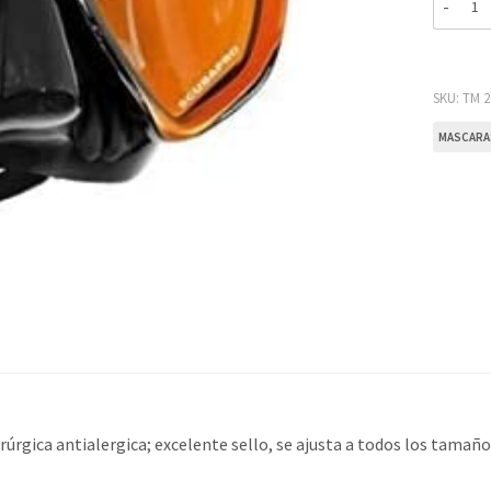
SKU:
TM 2
MASCARA
úrgica antialergica; excelente sello, se ajusta a todos los tamaños