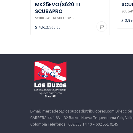
MK25EVO/S620 TI
SCU
SCUBAPRO
SCUBAP
SCUBAPRO
REGULADORES
$
3,87
$
4,612,500.00
E-mail: mercadeo@losbuzosdistribuidores.com Dirección
CARRERA 44 # 6A – 32 Barrio: Nueva Tequendama Cali, Valle
Colombia Telefonos : 602 553 14 40 – 602 551 0145