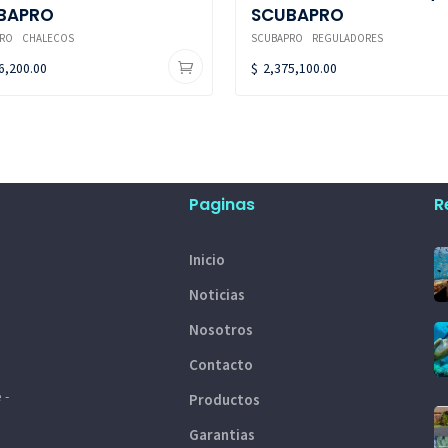
BAPRO
SCUBAPRO
RO
CHALECOS
SCUBAPRO
REGULADORES
6,200.00
$
2,375,100.00
Paginas
R
Inicio
Noticias
Nosotros
Contacto
 -
Productos
Garantias